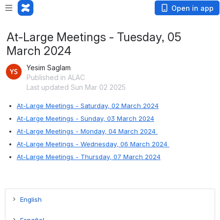
Open in app
At-Large Meetings - Tuesday, 05
March 2024
Yesim Saglam
Published in ALAC
Last updated Sun Mar 02 2025
At-Large Meetings - Saturday, 02 March 2024
At-Large Meetings - Sunday, 03 March 2024
At-Large Meetings - Monday, 04 March 2024 
At-Large Meetings - Wednesday, 06 March 2024 
At-Large Meetings - Thursday, 07 March 2024
English
TIME and
SESSION
MODERATOR(S)/S
Español